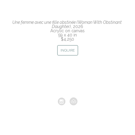
Une femme avec une fille obstinée (Woman With Obstinant 
Daughter)
, 2026
Acrylic on canvas
59 x 40 in
$4,250
INQUIRE
Copyright ©
2026
,
Artist Studio Management Software
By
ArtCloud